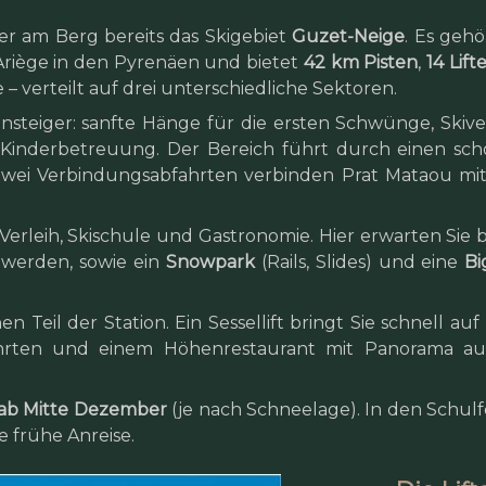
r am Berg bereits das Skigebiet
Guzet-Neige
. Es gehö
Ariège in den Pyrenäen und bietet
42 km Pisten
,
14 Lift
 – verteilt auf drei unterschiedliche Sektoren.
insteiger: sanfte Hänge für die ersten Schwünge, Skiver
e Kinderbetreuung. Der Bereich führt durch einen sc
Zwei Verbindungsabfahrten verbinden Prat Mataou mi
Verleih, Skischule und Gastronomie. Hier erwarten Sie b
t werden, sowie ein
Snowpark
(Rails, Slides) und eine
Bi
en Teil der Station. Ein Sessellift bringt Sie schnell au
rten und einem Höhenrestaurant mit Panorama au
ab Mitte Dezember
(je nach Schneelage). In den Schulf
 frühe Anreise.