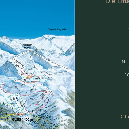
Die Lif
8 –
1
Off