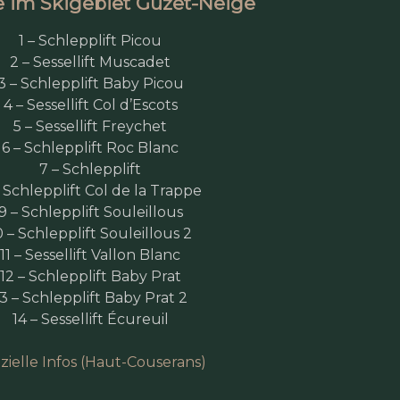
te im Skigebiet Guzet-Neige
1 – Schlepplift Picou
2 – Sessellift Muscadet
3 – Schlepplift Baby Picou
4 – Sessellift Col d’Escots
5 – Sessellift Freychet
6 – Schlepplift Roc Blanc
7 – Schlepplift
 Schlepplift Col de la Trappe
9 – Schlepplift Souleillous
0 – Schlepplift Souleillous 2
11 – Sessellift Vallon Blanc
12 – Schlepplift Baby Prat
13 – Schlepplift Baby Prat 2
14 – Sessellift Écureuil
izielle Infos (Haut-Couserans)