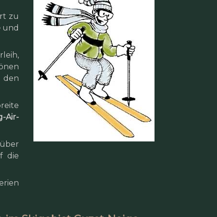
rt zu
e
und
leih,
hönen
t den
reite
g-Air-
f über
f die
erien