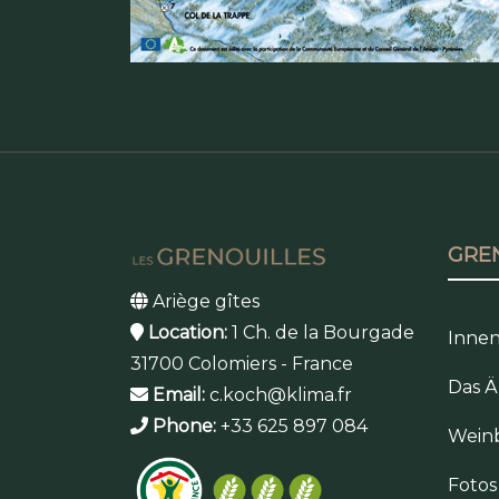
GRE
Ariège gîtes
Location:
1 Ch. de la Bourgade
Innen
31700 Colomiers - France
Das Ä
Email:
c.koch@klima.fr
Phone:
+33 625 897 084
Wein
Foto