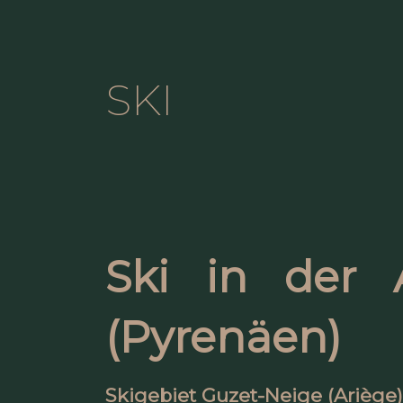
SKI
Ski in der A
(Pyrenäen)
Skigebiet Guzet-Neige (Ariège)