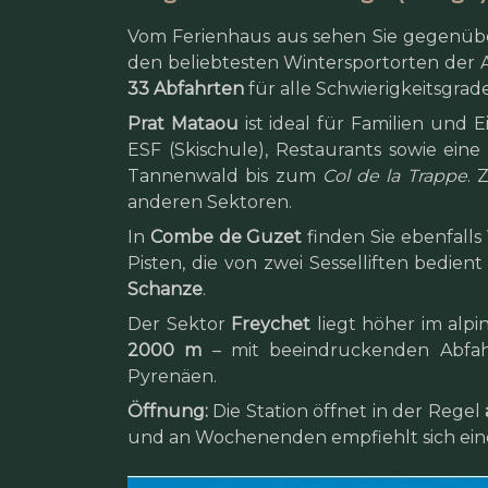
Vom Ferienhaus aus sehen Sie gegenübe
den beliebtesten Wintersportorten der 
33 Abfahrten
für alle Schwierigkeitsgrade
Prat Mataou
ist ideal für Familien und E
ESF (Skischule), Restaurants sowie ein
Tannenwald bis zum
Col de la Trappe
. 
anderen Sektoren.
In
Combe de Guzet
finden Sie ebenfalls 
Pisten, die von zwei Sesselliften bedien
Schanze
.
Der Sektor
Freychet
liegt höher im alpin
2000 m
– mit beeindruckenden Abfah
Pyrenäen.
Öffnung:
Die Station öffnet in der Regel
und an Wochenenden empfiehlt sich eine