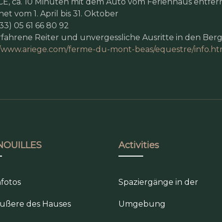
CÉ, ca. 10 Minuten mit dem Auto vom Ferienhaus entfer
et vom 1. April bis 31. Oktober
33) 05 61 66 80 92
rfahrene Reiter und unvergessliche Ausritte in den Ber
//www.ariege.com/ferme-du-mont-beas/equestre/info.ht
NOUILLES
Activities
fotos
Spaziergänge in der
ußere des Hauses
Umgebung