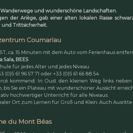
le Wanderwege und wunderschöne Landschaften.
gen der Ariège, gab einer alten lokalen Rasse schwar
nd Trittsicherheit.
tzentrum Coumariau
ST, ca. 15 Minuten mit dem Auto vom Ferienhaus entfer
a Sala, BEES
chule für jedes Alter und jedes Niveau
3 (0)5 61 96 57 71 oder +33 (0)5 61 66 88 54
rcé kommend: In Oust den kleinen Weg links nebe
n, bis Sie ein Plateau mit wunderschöner Aussicht erreic
ativ hochwertiger Unterricht für alle Niveaus.
dealer Ort zum Lernen für Groß und Klein. Auch Ausritte
me du Mont Béas