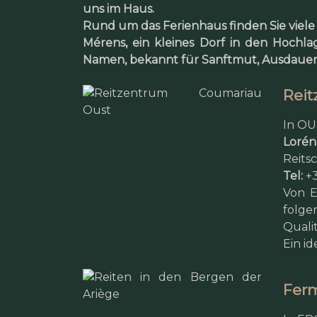
uns im Haus.
Rund um das Ferienhaus finden Sie vie
Mérens, ein kleines Dorf in den Hochla
Namen, bekannt für Sanftmut, Ausdauer u
Rei
In OU
Lorén
Reits
Tel:
+3
Von E
folge
Qualit
Ein i
Fer