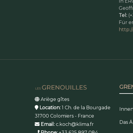
In ER
Geöffn
Tel:
(+
Für e
http:
GRE
Ariège gîtes
Location:
1 Ch. de la Bourgade
Innen
31700 Colomiers - France
Das Ä
Email:
c.koch@klima.fr
Phone:
+33 625 897 084